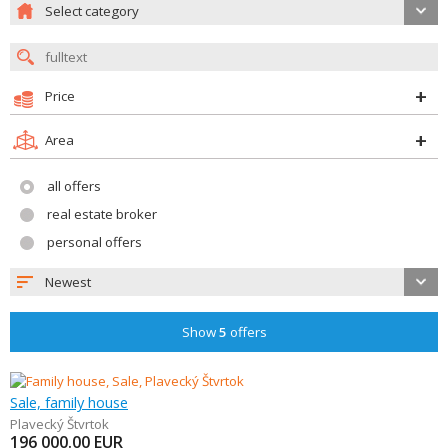
Select category
Price
Area
all offers
real estate broker
personal offers
Newest
Show
5
offers
Sale, family house
Plavecký Štvrtok
196 000.00
EUR