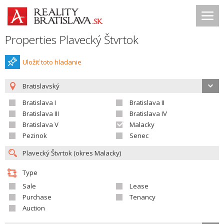
Properties Plavecký Štvrtok
Uložiť toto hladanie
Bratislavský
Bratislava I
Bratislava II
Bratislava III
Bratislava IV
Bratislava V
Malacky
Pezinok
Senec
Type
Sale
Lease
Purchase
Tenancy
Auction